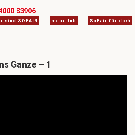
4000 83906
ir sind SOFAIR
mein Job
SoFair für dich
ms Ganze – 1